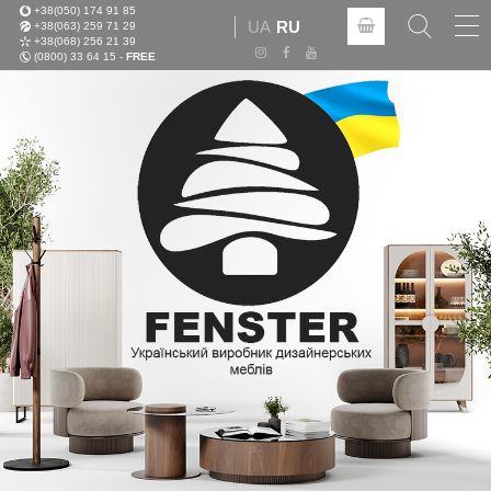
+38(050) 174 91 85
Tog
UA
RU
+38(063) 259 71 29
nav
+38(068) 256 21 39
(0800) 33 64 15 -
FREE