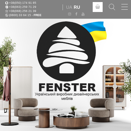
+38(050) 174 91 85
Tog
UA
RU
+38(063) 259 71 29
nav
+38(068) 256 21 39
(0800) 33 64 15 -
FREE