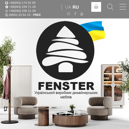
+38(050) 174 91 85
Tog
UA
RU
+38(063) 259 71 29
nav
+38(068) 256 21 39
(0800) 33 64 15 -
FREE