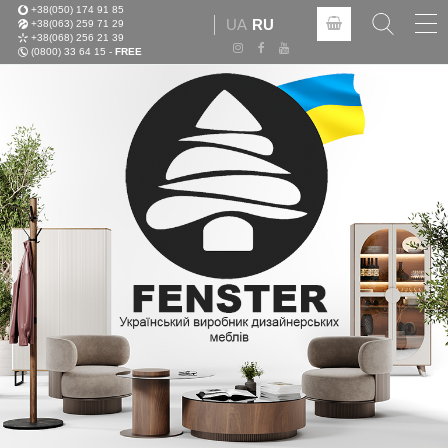
+38(050) 174 91 85
Tog
UA
RU
+38(063) 259 71 29
nav
+38(068) 256 21 39
(0800) 33 64 15 -
FREE