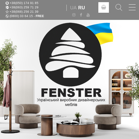
+38(050) 174 91 85
Tog
UA
RU
+38(063) 259 71 29
nav
+38(068) 256 21 39
(0800) 33 64 15 -
FREE