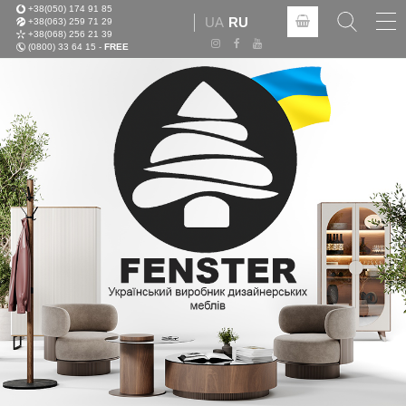
+38(050) 174 91 85
Tog
UA
RU
+38(063) 259 71 29
nav
+38(068) 256 21 39
(0800) 33 64 15 -
FREE