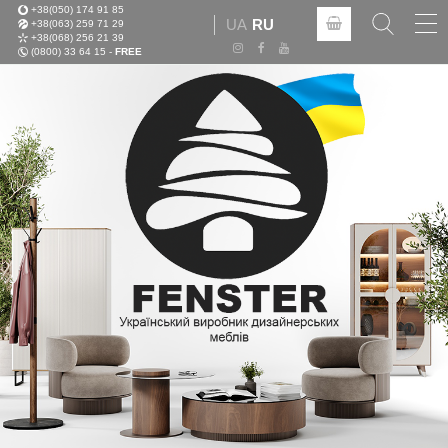
+38(050) 174 91 85
Tog
UA
RU
+38(063) 259 71 29
nav
+38(068) 256 21 39
(0800) 33 64 15 -
FREE