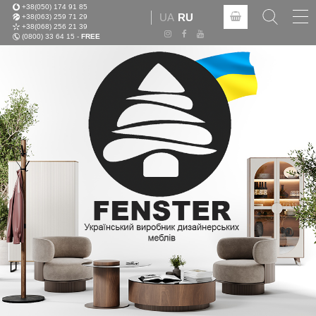
+38(050) 174 91 85
Tog
UA
RU
+38(063) 259 71 29
nav
+38(068) 256 21 39
(0800) 33 64 15 -
FREE