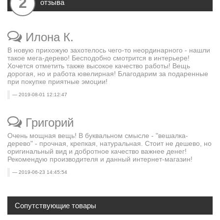
2
отзыва
Илона К.
В новую прихожую захотелось чего-то неординарного - нашли
такое мега-дерево! Бесподобно смотрится в интерьере!
Хочется отметить также высокое качество работы! Вещь
дорогая, но и работа ювелирная! Благодарим за подаренные
при покупке приятные эмоции!
2019-08-01 12:12:47
Григорий
Очень мощная вещь! В буквальном смысле - "вешалка-
дерево" - прочная, крепкая, натуральная. Стоит не дешево, но
оригинальный вид и добротное качество важнее денег!
Рекомендую производителя и данный интернет-магазин!
2019-06-23 14:45:54
Сопутствующие товары