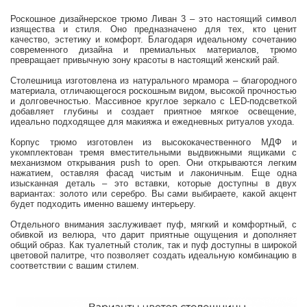
Роскошное дизайнерское трюмо Ливан 3 – это настоящий символ
изящества и стиля. Оно предназначено для тех, кто ценит
качество, эстетику и комфорт. Благодаря идеальному сочетанию
современного дизайна и премиальных материалов, трюмо
превращает привычную зону красоты в настоящий женский рай.
Столешница изготовлена из натурального мрамора – благородного
материала, отличающегося роскошным видом, высокой прочностью
и долговечностью. Массивное круглое зеркало с LED-подсветкой
добавляет глубины и создает приятное мягкое освещение,
идеально подходящее для макияжа и ежедневных ритуалов ухода.
Корпус трюмо изготовлен из высококачественного МДФ и
укомплектован тремя вместительными выдвижными ящиками с
механизмом открывания push to open. Они открываются легким
нажатием, оставляя фасад чистым и лаконичным. Еще одна
изысканная деталь – это вставки, которые доступны в двух
вариантах: золото или серебро. Вы сами выбираете, какой акцент
будет подходить именно вашему интерьеру.
Отдельного внимания заслуживает пуф, мягкий и комфортный, с
обивкой из велюра, что дарит приятные ощущения и дополняет
общий образ. Как туалетный столик, так и пуф доступны в широкой
цветовой палитре, что позволяет создать идеальную комбинацию в
соответствии с вашим стилем.