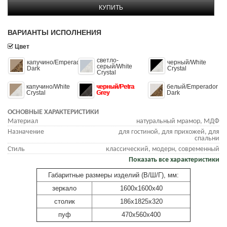
КУПИТЬ
ВАРИАНТЫ ИСПОЛНЕНИЯ
Цвет
светло-
капучино/Emperador
черный/White
серый/White
Dark
Crystal
Crystal
капучино/White
черный/Petra
белый/Emperador
Crystal
Grey
Dark
ОСНОВНЫЕ ХАРАКТЕРИСТИКИ
Материал
натуральный мрамор, МДФ
Назначение
для гостиной, для прихожей, для
спальни
Стиль
классический, модерн, современный
Показать все характеристики
Габаритные размеры изделий (В/Ш/Г), мм:
зеркало
1600х1600х40
столик
186х1825х320
пуф
470х560х400