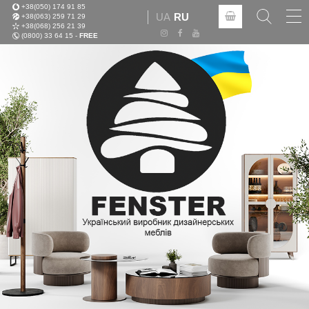
+38(050) 174 91 85
Tog
UA
RU
+38(063) 259 71 29
nav
+38(068) 256 21 39
(0800) 33 64 15 -
FREE