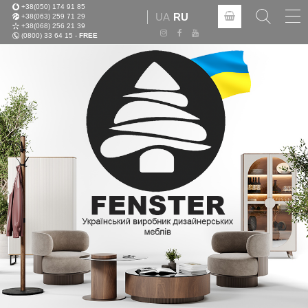
+38(050) 174 91 85
Tog
UA
RU
+38(063) 259 71 29
nav
+38(068) 256 21 39
(0800) 33 64 15 -
FREE