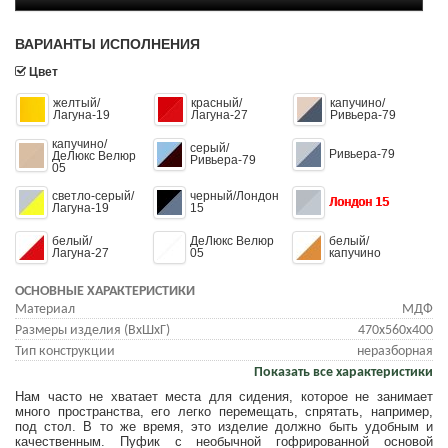
ВАРИАНТЫ ИСПОЛНЕНИЯ
Цвет
желтый/
красный/
капучино/
Лагуна-19
Лагуна-27
Ривьера-79
капучино/
серый/
Ривьера-79
ДеЛюкс Велюр
Ривьера-79
05
светло-серый/
черный/Лондон
Лондон 15
Лагуна-19
15
белый/
ДеЛюкс Велюр
белый/
Лагуна-27
05
капучино
ОСНОВНЫЕ ХАРАКТЕРИСТИКИ
Материал
МДФ
Размеры изделия (ВхШхГ)
470х560х400
Тип конструкции
неразборная
Показать все характеристики
Нам часто не хватает места для сидения, которое не занимает
много пространства, его легко перемещать, спрятать, например,
под стол. В то же время, это изделие должно быть удобным и
качественным. Пуфик с необычной гофрированной основой