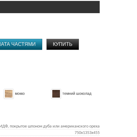
ЛАТА ЧАСТЯМИ
КУПИТЬ
мокко
темний шоколад
МДФ, покрытое шпоном дуба или американского ореха
750х1353х455