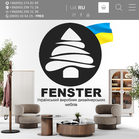
+38(050) 174 91 85
Tog
UA
RU
+38(063) 259 71 29
nav
+38(068) 256 21 39
(0800) 33 64 15 -
FREE