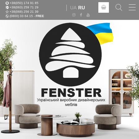
+38(050) 174 91 85
Tog
UA
RU
+38(063) 259 71 29
nav
+38(068) 256 21 39
(0800) 33 64 15 -
FREE