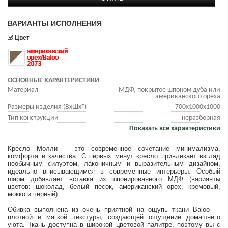
ВАРИАНТЫ ИСПОЛНЕНИЯ
Цвет
американский
орех/Baloo
2073
ОСНОВНЫЕ ХАРАКТЕРИСТИКИ
Материал
МДФ, покрытое шпоном дуба или
американского ореха
Размеры изделия (ВхШхГ)
700х1000х1000
Тип конструкции
неразборная
Показать все характеристики
Кресло Молли – это современное сочетание минимализма,
комфорта и качества. С первых минут кресло привлекает взгляд
необычным силуэтом, лаконичным и выразительным дизайном,
идеально вписывающимся в современные интерьеры. Особый
шарм добавляет вставка из шпонированного МДФ (варианты
цветов: шоколад, белый песок, американский орех, кремовый,
мокко и черный).
Обивка выполнена из очень приятной на ощупь ткани Baloo —
плотной и мягкой текстуры, создающей ощущение домашнего
уюта. Ткань доступна в широкой цветовой палитре, поэтому вы с