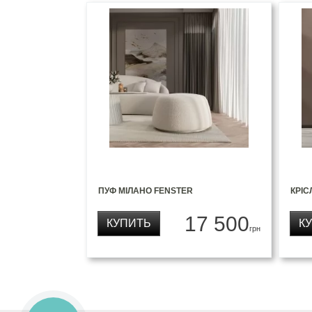
ПУФ МІЛАНО FENSTER
КРІС
17 500
КУПИТЬ
К
грн