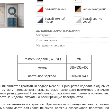
белый/красный
черный/капучино
белый-темный
белый-светло-
лазур
серый
ОСНОВНЫЕ ХАРАКТЕРИСТИКИ
Материал
Комплектация
Материал упаковки
Размер изделия (ВхШхГ)
мм
комод
885х835х400
настенное зеркало
800х800х40
ния является грамотный подбор мебели. Приобретая изделия в одном с
том могут готовые комплекты, которые также дают возможность значит
тавит равнодушным! Женский комод с зеркалом изготовлен в оригинальн
ветлые модели, визуально расширяющие пространство.
х и современных материалов. Практичность и функциональность позволя
ь в роли места для хранения обуви, одежды, аксессуаров, полотенец ил