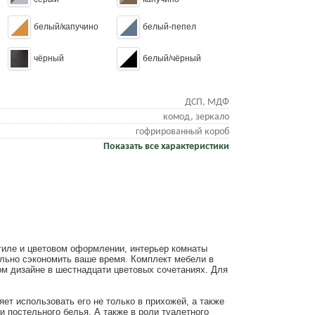
белый/капучино
белый-пепел
чёрный
белый/чёрный
ДСП, МДФ
комод, зеркало
гофрированный короб
Показать все характеристики
тиле и цветовом оформлении, интерьер комнаты
ельно сэкономить ваше время. Комплект мебели в
ом дизайне в шестнадцати цветовых сочетаниях. Для
ет использовать его не только в прихожей, а также
и постельного белья. А также в роли туалетного