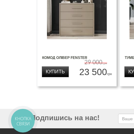
КОМОД ОЛІВЕР FENSTER
ТУМ
29 000
грн
23 500
КУПИТЬ
К
грн
Подпишись на нас!
КНОПКА
СВЯЗИ