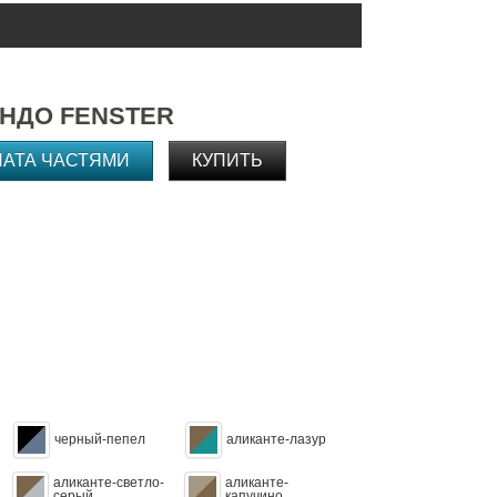
НДО FENSTER
ЛАТА ЧАСТЯМИ
КУПИТЬ
черный-пепел
аликанте-лазур
аликанте-светло-
аликанте-
серый
капучино