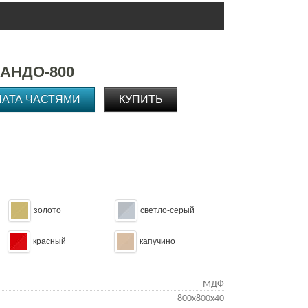
АНДО-800
ЛАТА ЧАСТЯМИ
КУПИТЬ
золото
светло-серый
красный
капучино
МДФ
800х800х40