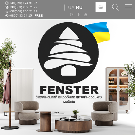
+38(050) 174 91 85
Tog
UA
RU
+38(063) 259 71 29
nav
+38(068) 256 21 39
(0800) 33 64 15 -
FREE