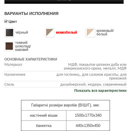
ВАРИАНТЫ ИСПОЛНЕНИЯ
Цвет
кремовый/
чёрный
мокко/белый
белый
темний
шоколад/
кавовий
ОСНОВНЫЕ ХАРАКТЕРИСТИКИ
Материал
МДФ, покрытое шпоном дуба или
американского ореха, металл, МДФ
Назначение
для гостиниц, для салонов красоты, для
прихожей
Стиль
дизайнерский, модерн, современный
Показать все характеристики
Габаритні розміри виробів (В/Ш/Г), мм:
настінний вішак
1500х1770х340
банкетка
440х1350х450