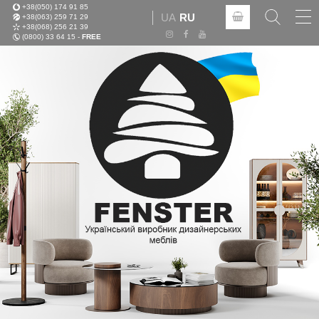
+38(050) 174 91 85
Tog
UA
RU
+38(063) 259 71 29
nav
+38(068) 256 21 39
(0800) 33 64 15 -
FREE