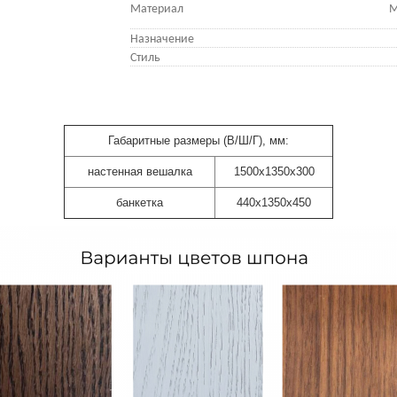
Материал
М
Назначение
Стиль
Габаритные размеры (В/Ш/Г), мм:
настенная вешалка
1500х1350х300
банкетка
440х1350х450