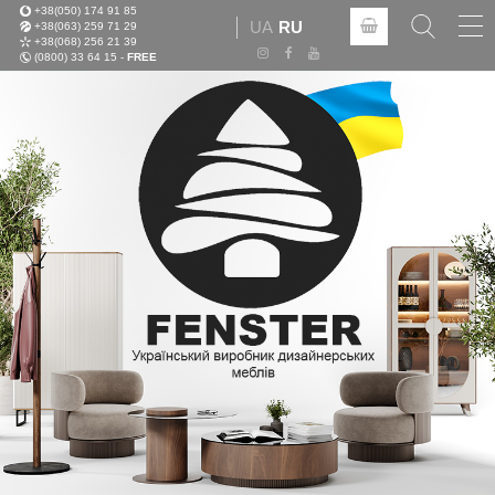
+38(050) 174 91 85
Tog
UA
RU
+38(063) 259 71 29
nav
+38(068) 256 21 39
(0800) 33 64 15 -
FREE