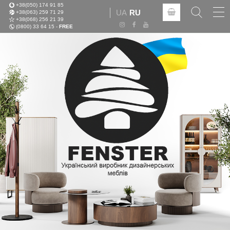
+38(050) 174 91 85
Tog
UA
RU
+38(063) 259 71 29
nav
+38(068) 256 21 39
(0800) 33 64 15 -
FREE