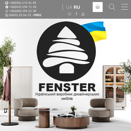
+38(050) 174 91 85
Tog
UA
RU
+38(063) 259 71 29
nav
+38(068) 256 21 39
(0800) 33 64 15 -
FREE