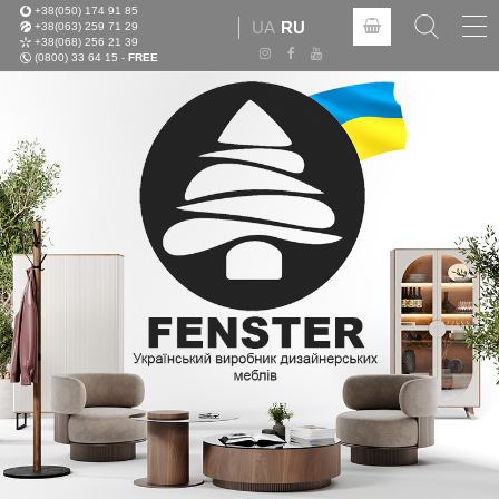
+38(050) 174 91 85
Tog
UA
RU
+38(063) 259 71 29
nav
+38(068) 256 21 39
(0800) 33 64 15 -
FREE