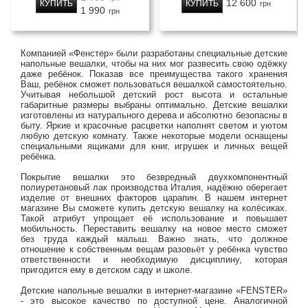
12 600
КУПИТЬ
КУПИТЬ
грн
1 990
грн
Компанией «Фенстер» были разработаны специальные детские
напольные вешалки, чтобы на них мог развесить свою одёжку
даже ребёнок. Показав все преимущества такого хранения
Ваш, ребёнок сможет пользоваться вешалкой самостоятельно.
Учитывая небольшой детский рост высота и остальные
габаритные размеры выбраны оптимально. Детские вешалки
изготовлены из натурального дерева и абсолютно безопасны в
быту. Яркие и красочные расцветки наполнят светом и уютом
любую детскую комнату. Также некоторые модели оснащены
специальными ящиками для книг, игрушек и личных вещей
ребёнка.
Покрытие вешалки это безвредный двухкомпонентный
полиуретановый лак производства Италия, надёжно оберегает
изделие от внешних факторов царапин. В нашем интернет
магазине Вы сможете купить детскую вешалку на колёсиках.
Такой атрибут упрощает её использование и повышает
мобильность. Переставить вешалку на новое место сможет
без труда каждый малыш. Важно знать, что должное
отношение к собственным вещам разовьёт у ребёнка чувство
ответственности и необходимую дисциплину, которая
пригодится ему в детском саду и школе.
Детские напольные вешалки в интернет-магазине «FENSTER»
- это высокое качество по доступной цене. Аналогичной