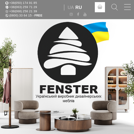
+38(050) 174 91 85
Tog
UA
RU
+38(063) 259 71 29
nav
+38(068) 256 21 39
(0800) 33 64 15 -
FREE