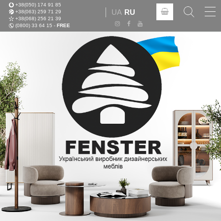
+38(050) 174 91 85
Tog
UA
RU
+38(063) 259 71 29
nav
+38(068) 256 21 39
(0800) 33 64 15 -
FREE