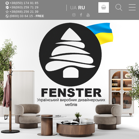
+38(050) 174 91 85
Tog
UA
RU
+38(063) 259 71 29
nav
+38(068) 256 21 39
(0800) 33 64 15 -
FREE