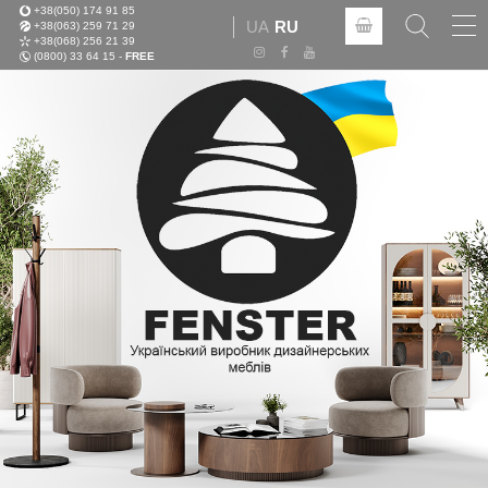
+38(050) 174 91 85
Tog
UA
RU
+38(063) 259 71 29
nav
+38(068) 256 21 39
(0800) 33 64 15 -
FREE