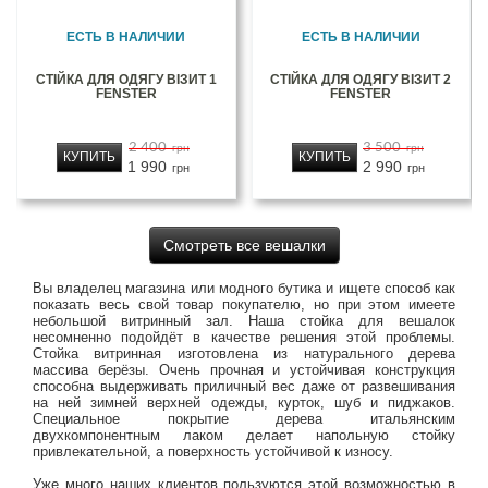
ЕСТЬ В НАЛИЧИИ
ЕСТЬ В НАЛИЧИИ
СТІЙКА ДЛЯ ОДЯГУ ВІЗИТ 1
СТІЙКА ДЛЯ ОДЯГУ ВІЗИТ 2
FENSTER
FENSTER
2 400
3 500
грн
грн
КУПИТЬ
КУПИТЬ
1 990
2 990
грн
грн
Смотреть все вешалки
Вы владелец магазина или модного бутика и ищете способ как
показать весь свой товар покупателю, но при этом имеете
небольшой витринный зал. Наша стойка для вешалок
несомненно подойдёт в качестве решения этой проблемы.
Стойка витринная изготовлена из натурального дерева
массива берёзы. Очень прочная и устойчивая конструкция
способна выдерживать приличный вес даже от развешивания
на ней зимней верхней одежды, курток, шуб и пиджаков.
Специальное покрытие дерева итальянским
двухкомпонентным лаком делает напольную стойку
привлекательной, а поверхность устойчивой к износу.
Уже много наших клиентов пользуются этой возможностью в