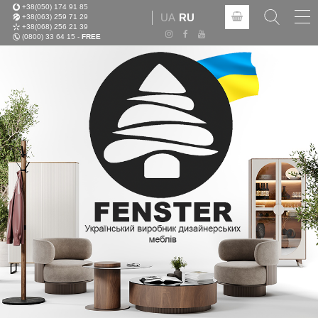
+38(050) 174 91 85
Tog
UA
RU
+38(063) 259 71 29
nav
+38(068) 256 21 39
(0800) 33 64 15 -
FREE