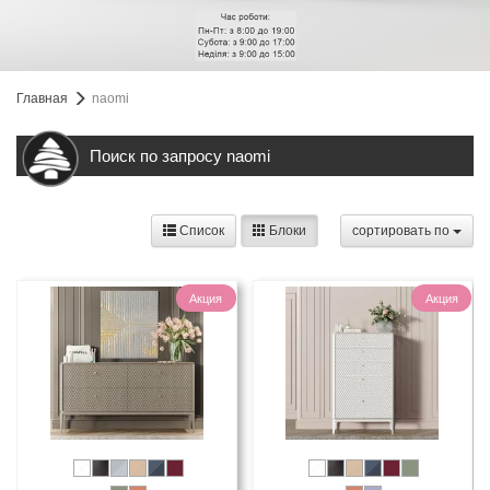
Главная
naomi
Поиск по запросу naomi
Список
Блоки
cортировать по
Акция
Акция