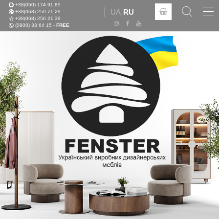
+38(050) 174 91 85
Tog
UA
RU
+38(063) 259 71 29
nav
+38(068) 256 21 39
(0800) 33 64 15 -
FREE