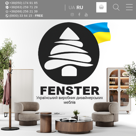
+38(050) 174 91 85
Tog
UA
RU
+38(063) 259 71 29
nav
+38(068) 256 21 39
(0800) 33 64 15 -
FREE