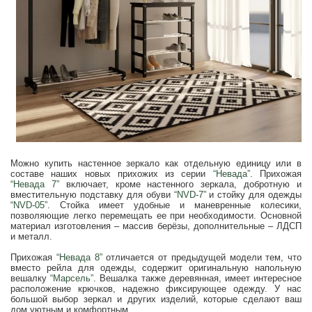
Можно купить настенное зеркало как отдельную единицу или в
составе наших новых прихожих из серии
“Невада”
. Прихожая
“Невада 7”
включает, кроме настенного зеркала, добротную и
вместительную подставку для обуви
“NVD-7”
и стойку для одежды
“NVD-05”
. Стойка имеет удобные и маневренные колесики,
позволяющие легко перемещать ее при необходимости. Основной
материал изготовления – массив берёзы, дополнительные – ЛДСП
и металл.
Прихожая
“Невада 8”
отличается от предыдущей модели тем, что
вместо рейла для одежды, содержит оригинальную напольную
вешалку
“Марсель”
. Вешалка также деревянная, имеет интересное
расположение крючков, надежно фиксирующее одежду. У нас
большой выбор зеркал и других изделий, которые сделают ваш
дом уютным и комфортным.