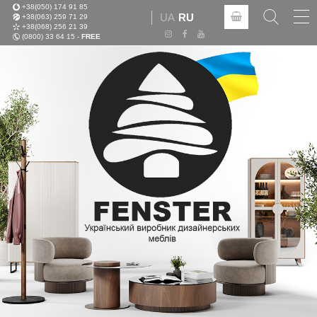
+38(050) 174 91 85
Tog
UA
RU
+38(063) 259 71 29
nav
+38(068) 256 21 39
(0800) 33 64 15 -
FREE