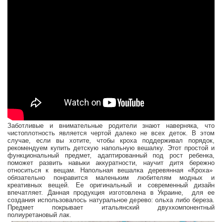
Заботливые и внимательные родители знают наверняка, что
чистоплотность является чертой далеко не всех деток. В этом
случае, если вы хотите, чтобы кроха поддерживал порядок,
рекомендуем купить детскую напольную вешалку. Этот простой и
функциональный предмет, адаптированный под рост ребенка,
поможет развить навыки аккуратности, научит дитя бережно
относиться к вещам. Напольная вешалка деревянная «Кроха»
обязательно понравится маленьким любителям модных и
креативных вещей. Ее оригинальный и современный дизайн
впечатляет. Данная продукция изготовлена в Украине, для ее
создания использовалось натуральное дерево: ольха либо береза.
Предмет покрывает итальянский двухкомпонентный
полиуретановый лак.