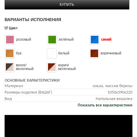
КУПИТЬ
ВАРИАНТЫ ИСПОЛНЕНИЯ
Цвет
розовый
зелёный
синий
бук
белый
коричневый
венге/
корич/
молочный
молочный
ОСНОВНЫЕ ХАРАКТЕРИСТИКИ
Материал
ольха, массив березы
Размеры изделия (ВхШхГ)
1050x390x220
Вид
Напольная вешалка
Показать все характеристики