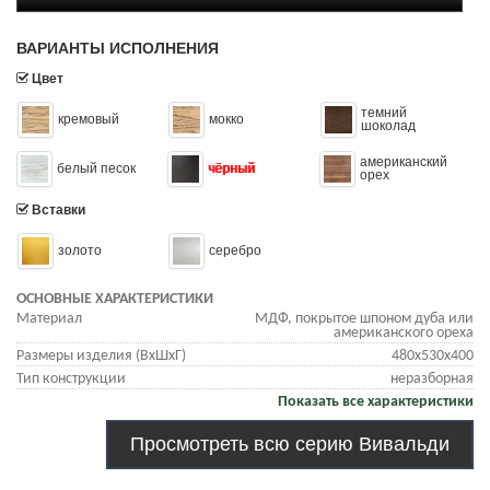
ВАРИАНТЫ ИСПОЛНЕНИЯ
Цвет
темний
кремовый
мокко
шоколад
американский
белый песок
чёрный
орех
Вставки
золото
серебро
ОСНОВНЫЕ ХАРАКТЕРИСТИКИ
Материал
МДФ, покрытое шпоном дуба или
американского ореха
Размеры изделия (ВхШхГ)
480х530х400
Тип конструкции
неразборная
Показать все характеристики
Просмотреть всю серию Вивальди