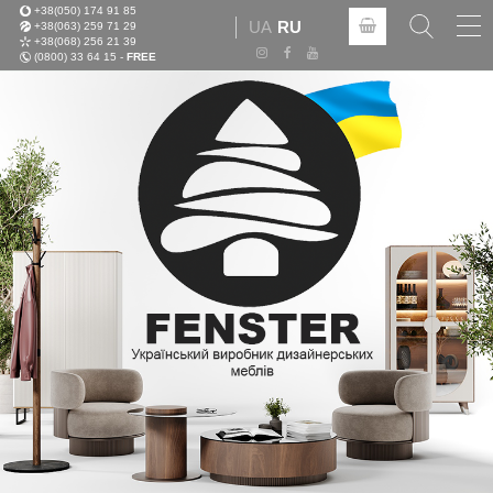
+38(050) 174 91 85
Tog
UA
RU
+38(063) 259 71 29
nav
+38(068) 256 21 39
(0800) 33 64 15 -
FREE