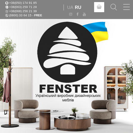
+38(050) 174 91 85
Tog
UA
RU
+38(063) 259 71 29
nav
+38(068) 256 21 39
(0800) 33 64 15 -
FREE