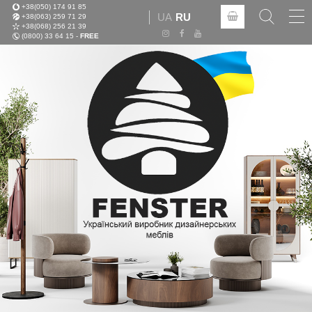
+38(050) 174 91 85
Tog
UA
RU
+38(063) 259 71 29
nav
+38(068) 256 21 39
(0800) 33 64 15 -
FREE