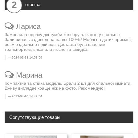
2
отзыва
Лариса
Замовляла одразу дві тумби кольору аліканте у спальню.
Залишилась задоволена на всі 100% ! Меблі на дотик приємні,
розмір ідеально підійшов. Доставка була власним
транспортом, виконали якісно та швидко.
2024-03-13 14:58:59
Марина
Компактна та стійка модель. Брали 2 шт для спальної кімнати.
Вживу виглядає краще ніж на фото. Рекомендую!
2023-04-10 14:49:54
Сопутствующие товары