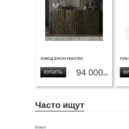
КОМОД БРАУН FENSTER
ПУФ
94 000
КУПИТЬ
К
грн
Часто ищут
braun