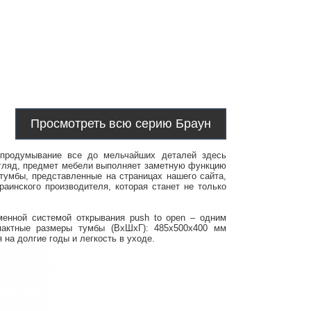
Просмотреть всю серию Браун
продумывание все до мельчайших деталей здесь
гляд
, предмет мебели выполняет заметную функцию
тумбы, представленные на страницах нашего сайта
,
раинского производителя, которая станет не только
менной системой открывания push to open – одним
пактные размеры тумбы (ВхШхГ): 485х500х400 мм
на долгие годы и легкость в уходе.