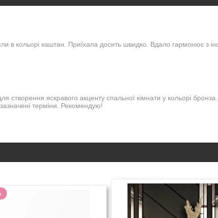
ли в кольорі каштан. Приїхала досить швидко. Вдало гармонює з 
я створення яскравого акценту спальної кімнати у кольорі бронза.
 зазначені терміни. Рекомендую!
я