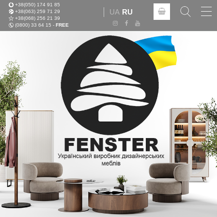
+38(050) 174 91 85
Tog
UA
RU
+38(063) 259 71 29
nav
+38(068) 256 21 39
(0800) 33 64 15 -
FREE