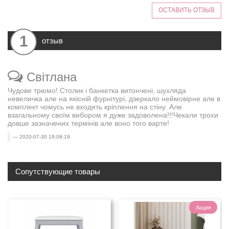
ОСТАВИТЬ ОТЗЫВ
1
отзыв
Світлана
Чудове трюмо! Столик і банкетка витончені, шухляда
невеличка але на якісній фурнітурі, дзеркало неймовірне але в
комплект чомусь не входять кріплення на стіну. Але
взагальному своїм вибором я дуже задоволена!!!Чекали трохи
довше зазначених термінів але воно того варте!
2020-07-30 19:08:19
Сопутствующие товары
Акция