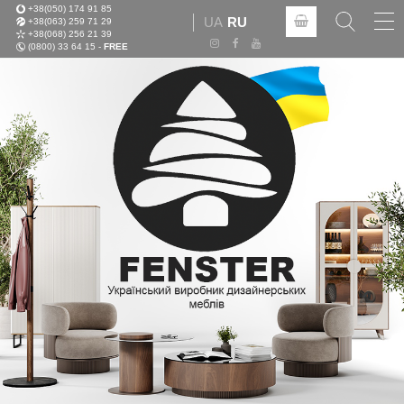
+38(050) 174 91 85
Tog
UA
RU
+38(063) 259 71 29
nav
+38(068) 256 21 39
(0800) 33 64 15 -
FREE