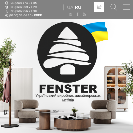
+38(050) 174 91 85
Tog
UA
RU
+38(063) 259 71 29
nav
+38(068) 256 21 39
(0800) 33 64 15 -
FREE