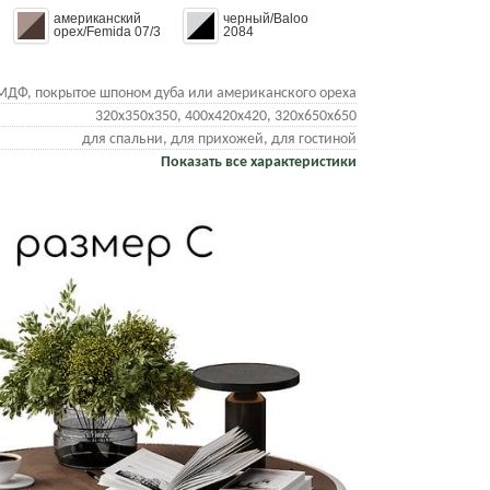
американский
черный/Baloo
орех/Femida 07/3
2084
МДФ, покрытое шпоном дуба или американского ореха
320х350х350, 400х420х420, 320х650х650
для спальни, для прихожей, для гостиной
Показать все характеристики