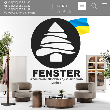
+38(050) 174 91 85
Tog
UA
RU
+38(063) 259 71 29
nav
+38(068) 256 21 39
(0800) 33 64 15 -
FREE