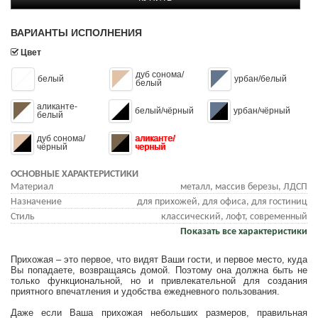
ВАРИАНТЫ ИСПОЛНЕНИЯ
Цвет
дуб сонома/
белый
урбан/белый
белый
аликанте-
белый/чёрный
урбан/чёрный
белый
дуб сонома/
аликанте/
чёрный
черный
ОСНОВНЫЕ ХАРАКТЕРИСТИКИ
Материал
металл, массив березы, ЛДСП
Назначение
для прихожей, для офиса, для гостиниц
Стиль
классический, лофт, современный
Показать все характеристики
Прихожая – это первое, что видят Ваши гости, и первое место, куда
Вы попадаете, возвращаясь домой. Поэтому она должна быть не
только функциональной, но и привлекательной для создания
приятного впечатления и удобства ежедневного пользования.
Даже если Ваша прихожая небольших размеров, правильная