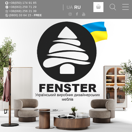
+38(050) 174 91 85
Tog
UA
RU
+38(063) 259 71 29
nav
+38(068) 256 21 39
(0800) 33 64 15 -
FREE