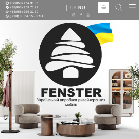
+38(050) 174 91 85
Tog
UA
RU
+38(063) 259 71 29
nav
+38(068) 256 21 39
(0800) 33 64 15 -
FREE