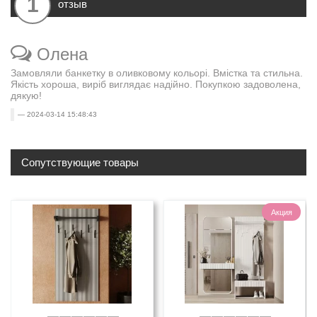
1
отзыв
Олена
Замовляли банкетку в оливковому кольорі. Вмістка та стильна.
Якість хороша, виріб виглядає надійно. Покупкою задоволена,
дякую!
2024-03-14 15:48:43
Сопутствующие товары
Акция