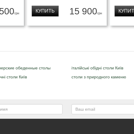
 500
15 900
КУПИТЬ
КУПИ
грн
грн
нерские обеденные столы
італійські обідні столи Київ
чні столи Київ
столи з природного каменю