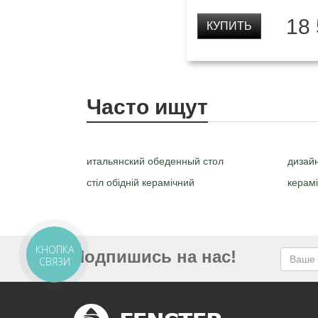
18
КУПИТЬ
Часто ищут
итальянский обеденный стол
дизай
стіл обідній керамічний
керамі
КНОПКА
Подпишись на нас!
СВЯЗИ