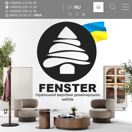
+38(050) 174 91 85
Tog
UA
RU
+38(063) 259 71 29
nav
+38(068) 256 21 39
(0800) 33 64 15 -
FREE