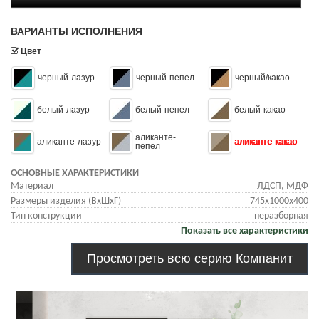
ВАРИАНТЫ ИСПОЛНЕНИЯ
Цвет
черный-лазур
черный-пепел
черный/какао
белый-лазур
белый-пепел
белый-какао
аликанте-
аликанте-лазур
аликанте-какао
пепел
ОСНОВНЫЕ ХАРАКТЕРИСТИКИ
Материал
ЛДСП, МДФ
Размеры изделия (ВхШхГ)
745х1000х400
Тип конструкции
неразборная
Показать все характеристики
Просмотреть всю серию Компанит