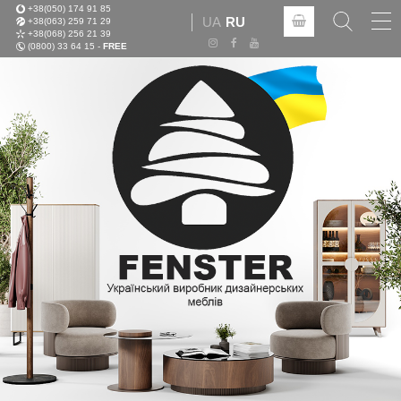
+38(050) 174 91 85
Tog
UA
RU
+38(063) 259 71 29
nav
+38(068) 256 21 39
(0800) 33 64 15 -
FREE