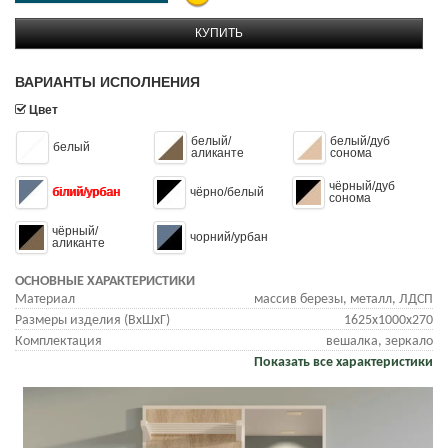
КУПИТЬ
ВАРИАНТЫ ИСПОЛНЕНИЯ
Цвет
белый/
белый/дуб
белый
аликанте
сонома
чёрный/дуб
білий/урбан
чёрно/белый
сонома
чёрный/
чорний/урбан
аликанте
ОСНОВНЫЕ ХАРАКТЕРИСТИКИ
Материал
массив березы, металл, ЛДСП
Размеры изделия (ВхШхГ)
1625x1000x270
Комплектация
вешалка, зеркало
Показать все характеристики