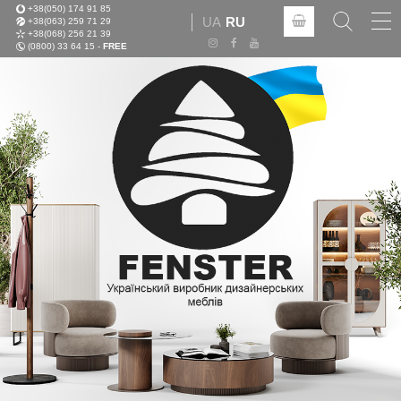
+38(050) 174 91 85
Tog
UA
RU
+38(063) 259 71 29
nav
+38(068) 256 21 39
(0800) 33 64 15 -
FREE