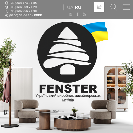
+38(050) 174 91 85
Tog
UA
RU
+38(063) 259 71 29
nav
+38(068) 256 21 39
(0800) 33 64 15 -
FREE