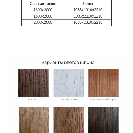
Cпальне місце
Ліжко
1600х2000
1036х1910х2210
1800х2000
1036х2110х2210
2000х2000
1036х2310х2210