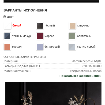
ВАРИАНТЫ ИСПОЛНЕНИЯ
Цвет
белый
чёрный
капучино
темный лазур
марсал
оливковый
коралл
фиалковый
светло-серый
ОСНОВНЫЕ ХАРАКТЕРИСТИКИ
Материал
массив березы, МДФ
Размеры изделия (ВхШхГ)
970×1600×400
Материал упаковки
гофрированный короб
Показать все характеристики