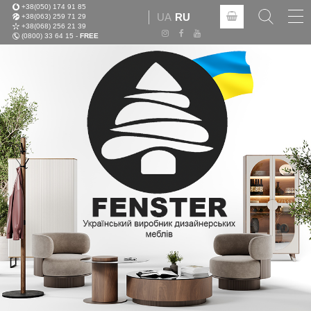
+38(050) 174 91 85
Tog
UA
RU
+38(063) 259 71 29
nav
+38(068) 256 21 39
(0800) 33 64 15 -
FREE