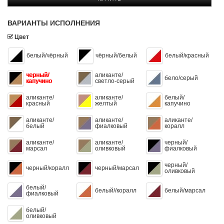
ВАРИАНТЫ ИСПОЛНЕНИЯ
Цвет
белый/чёрный
чёрный/белый
белый/красный
черный/
аликанте/
бело/серый
капучино
светло-серый
аликанте/
аликанте/
белый/
красный
желтый
капучино
аликанте/
аликанте/
аликанте/
белый
фиалковый
коралл
аликанте/
аликанте/
черный/
марсал
оливковый
фиалковый
черный/
черный/коралл
черный/марсал
оливковый
белый/
белый//коралл
белый/марсал
фиалковый
белый/
оливковый