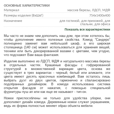
ОСНОВНЫЕ ХАРАКТЕРИСТИКИ
Материал
массив березы, ЛДСП, МДФ
Размеры изделия (ВхШхГ)
754х1400х400
Назначение
для гостиной, для прихожей, для
спальни, для офиса
Показать все характеристики
Мы часто не знаем чем дополнить наш дом, при этом хотелось бы,
чтобы дополнение имело полезные свойства. Комод “Сандеро”
полноценно заменит вам небольшой шкаф, а его широкая
столешница (140 см) может использоваться для хранения вещей,
техники или быть декорированной вазами с цветами, чем угодно,
что подскажет Вам ваша фантазия.
Изделие выполнено из ЛДСП, МДФ и натурального массива березы
в отдельных частях. Крашеные фасады с гофрированной
структурой в множественной вариации цвета, основа же
существует в трех вариантах - черный, белый или аликанте, эти
цвета имеют десять красочных комбинаций. Вам осталось лишь
выбрать дуэт из двух цветов, гармонично и сбалансировано
подобранных дизайнером. В комоде использована система
открытия фасадов от нажатия, с помощью специальной
фурнитуры пуш ап или как еще ее называют - тип-он.
Ножки приспособлены не только для удобства уборки, они
дополняют дизайн комода. Деревянные ножки служат украшением,
ведь их форма полностью меняет образ объекта мебели.