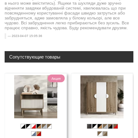
в нього може вміститись). Ящики та шухляди дуже зручно
відчиняти завдяки вбудованій системі, хвилювалась що при
повсякденному користуванні фасади швидко затруться або
забрудняться, адже замовляла у білому кольорі, але все
чудово. Всі забруднення легко прибираються без зусиль. Все
працює справно, якість чудова. Буду рекомендувати друзям.
2023-04-07 15:05:36
Сопутствующие товары
Акция