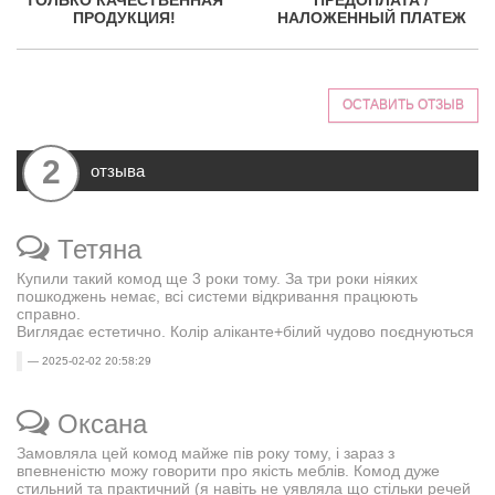
ТОЛЬКО КАЧЕСТВЕННАЯ
ПРЕДОПЛАТА /
ПРОДУКЦИЯ!
НАЛОЖЕННЫЙ ПЛАТЕЖ
ОСТАВИТЬ ОТЗЫВ
2
отзыва
Тетяна
Купили такий комод ще 3 роки тому. За три роки ніяких
пошкоджень немає, всі системи відкривання працюють
справно.
Виглядає естетично. Колір аліканте+білий чудово поєднуються
2025-02-02 20:58:29
Оксана
Замовляла цей комод майже пів року тому, і зараз з
впевненістю можу говорити про якість меблів. Комод дуже
стильний та практичний (я навіть не уявляла що стільки речей