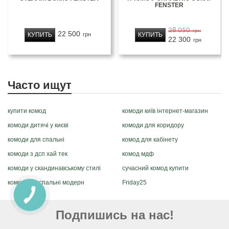
FENSTER
28 050
грн
22 500
КУПИТЬ
КУПИТЬ
грн
22 300
грн
Часто ищут
купити комод
комоди київ інтернет-магазин
комоди дитячі у києві
комоди для коридору
комоди для спальні
комод для кабінету
комоди з дсп хай тек
комод мдф
комоди у скандинавському стилі
сучасний комод купити
комод для спальні модерн
Friday25
Подпишись на нас!