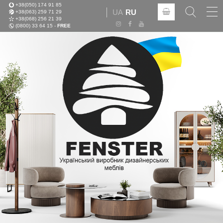
+38(050) 174 91 85
Tog
UA
RU
+38(063) 259 71 29
nav
+38(068) 256 21 39
(0800) 33 64 15 -
FREE